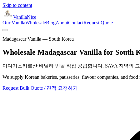
Skip to content
VanillaNice
Our Vanilla
Wholesale
Blog
About
Contact
Request Quote
Madagascar Vanilla — South Korea
Wholesale Madagascar Vanilla for South 
마다가스카르산 바닐라 빈을 직접 공급합니다. SAVA 지역의 그
We supply Korean bakeries, patisseries, flavour companies, and fo
Request Bulk Quote / 견적 요청하기